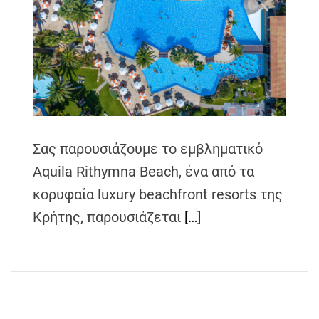
h
e
n
s
G
r
e
e
Σας παρουσιάζουμε το εμβληματικό
c
Aquila Rithymna Beach, ένα από τα
e
κορυφαία luxury beachfront resorts της
Κρήτης, παρουσιάζεται
[…]