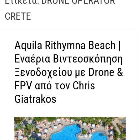
Ετικέτα:
DRONE OPERATOR
t
r
CRETE
a
k
o
Aquila Rithymna Beach |
s
D
Εναέρια Βιντεοσκόπηση
r
o
Ξενοδοχείου με Drone &
n
e
FPV από τον Chris
V
Giatrakos
i
d
e
o
A
t