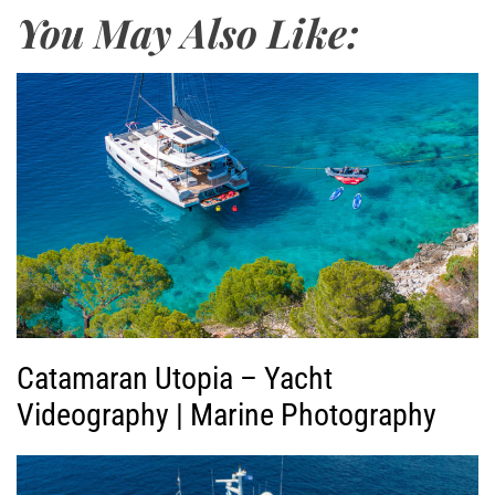
You May Also Like:
γ
ω
γ
ή
ς
Β
ί
ν
τ
ε
ο
Catamaran Utopia – Yacht
Videography | Marine Photography