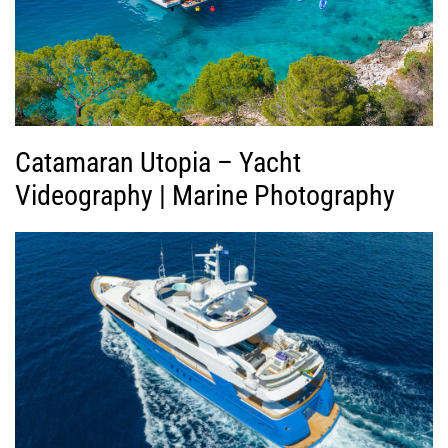
ν
τ
ε
ο
Catamaran Utopia – Yacht
Videography | Marine Photography