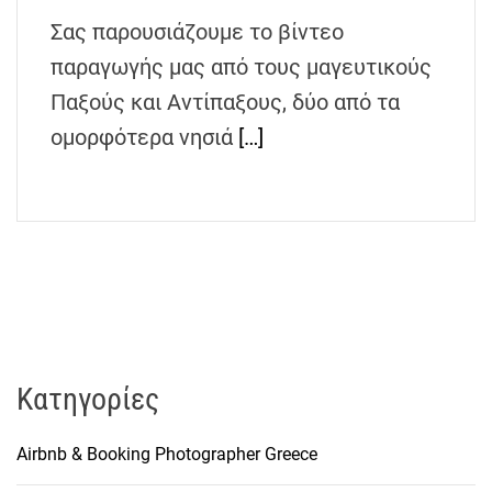
h
Σας παρουσιάζουμε το βίντεο
e
παραγωγής μας από τους μαγευτικούς
n
s
Παξούς και Αντίπαξους, δύο από τα
G
ομορφότερα νησιά
[…]
r
e
e
c
e
Kατηγορίες
Airbnb & Booking Photographer Greece