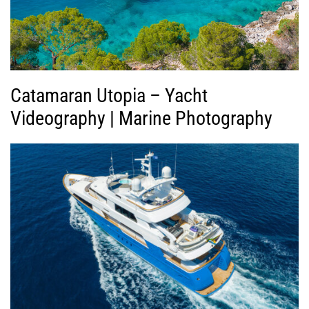
τ
ε
ο
Catamaran Utopia – Yacht
Videography | Marine Photography