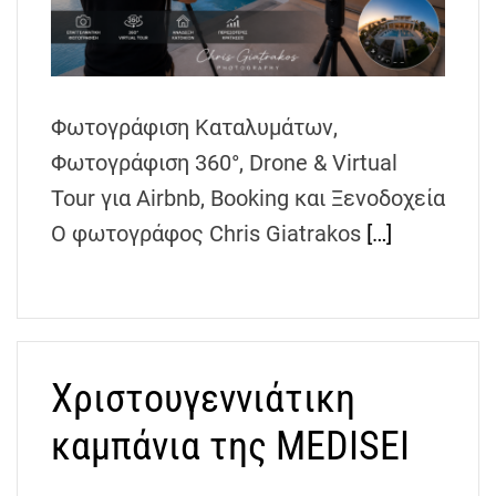
h
e
n
s
Φωτογράφιση Καταλυμάτων,
G
r
Φωτογράφιση 360°, Drone & Virtual
e
Tour για Airbnb, Booking και Ξενοδοχεία
e
Ο φωτογράφος Chris Giatrakos
[…]
c
e
Χριστουγεννιάτικη
καμπάνια της MEDISEI