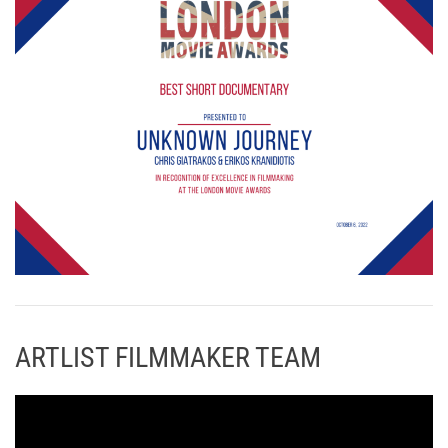
ARTLIST FILMMAKER TEAM
Π
ρ