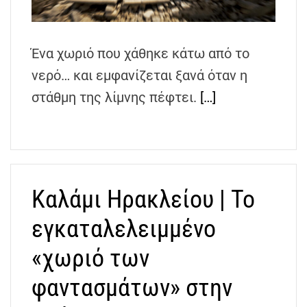
h
e
n
Ένα χωριό που χάθηκε κάτω από το
s
νερό… και εμφανίζεται ξανά όταν η
G
r
στάθμη της λίμνης πέφτει.
[…]
e
e
c
e
Καλάμι Ηρακλείου | Το
εγκαταλελειμμένο
«χωριό των
φαντασμάτων» στην