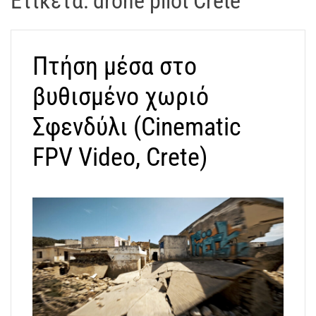
Ετικέτα:
drone pilot Crete
t
r
a
Πτήση μέσα στο
k
o
βυθισμένο χωριό
s
D
Σφενδύλι (Cinematic
r
FPV Video, Crete)
o
n
e
V
i
d
e
o
A
t