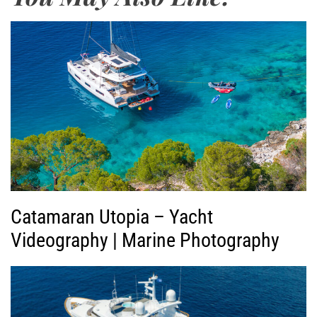
ω
γ
ή
ς
Β
ί
ν
τ
ε
ο
Catamaran Utopia – Yacht
Videography | Marine Photography