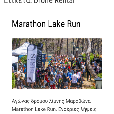
Ετικέτα:
Drone Rental
t
r
a
Marathon Lake Run
k
o
s
D
r
o
n
e
V
i
d
e
o
Αγώνας δρόμου λίμνης Μαραθώνα –
A
Marathon Lake Run. Εναέριες λήψεις
t