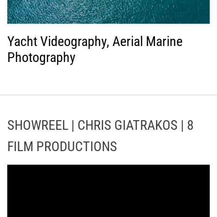
Yacht Videography, Aerial Marine
Photography
SHOWREEL | CHRIS GIATRAKOS | 8
FILM PRODUCTIONS
Π
ρ
ό
γ