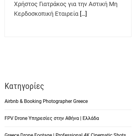
Χρήστος Γιατράκος για την Αστική Μη
h
e
Κερδοσκοπική Εταιρεία
[…]
n
s
G
r
e
e
c
e
Kατηγορίες
Airbnb & Booking Photographer Greece
FPV Drone Υπηρεσίες στην Αθήνα | Ελλάδα
Greece Drone Footage | Professional 4K Cinematic Shots