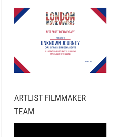
ARTLIST FILMMAKER
TEAM
Π
ρ