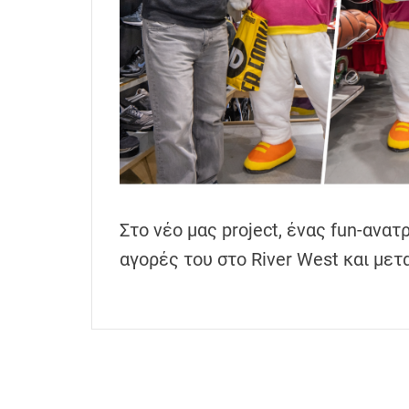
h
e
n
s
G
r
e
e
c
e
Στο νέο μας project, ένας fun-ανα
αγορές του στο River West και με