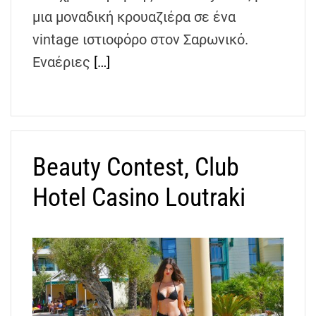
h
μια μοναδική κρουαζιέρα σε ένα
e
vintage ιστιοφόρο στον Σαρωνικό.
n
Εναέριες
[…]
s
G
r
e
e
c
Beauty Contest, Club
e
Hotel Casino Loutraki