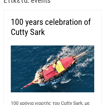
Ετικέτα:
events
t
r
a
100 years celebration of
k
o
Cutty Sark
s
D
r
o
n
e
V
i
d
e
o
A
t
100 χρόνια γιορτής του Cutty Sark, με