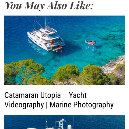
You May Also Like:
γ
ω
γ
ή
ς
Β
ί
ν
τ
ε
ο
Catamaran Utopia – Yacht
Videography | Marine Photography