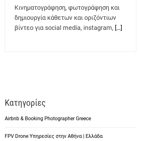
h
Κινηματογράφηση, φωτογράφηση και
e
δημιουργία κάθετων και οριζόντιων
n
βίντεο για social media, instagram,
[…]
s
G
r
e
e
c
e
Kατηγορίες
Airbnb & Booking Photographer Greece
FPV Drone Υπηρεσίες στην Αθήνα | Ελλάδα