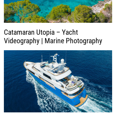
τ
ε
ο
Catamaran Utopia – Yacht
Videography | Marine Photography