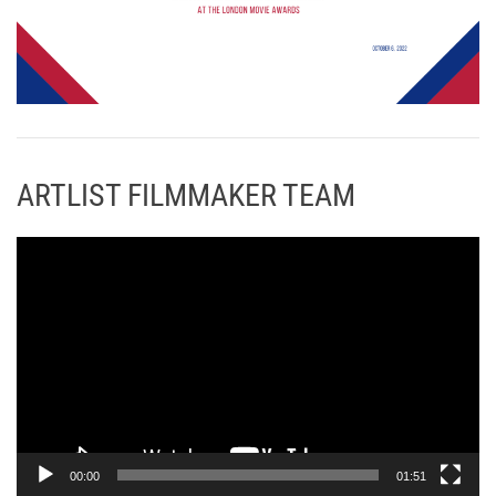
ARTLIST FILMMAKER TEAM
Π
ρ
ό
γ
ρ
α
μ
μ
α
00:00
01:51