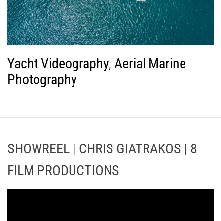
Yacht Videography, Aerial Marine
Photography
SHOWREEL | CHRIS GIATRAKOS | 8
FILM PRODUCTIONS
Π
ρ
ό