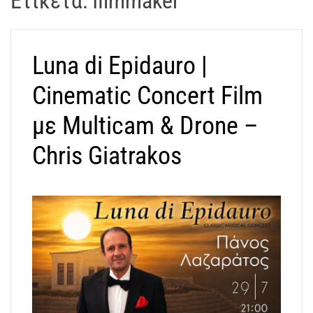
Ετικέτα:
filmmaker
t
r
a
Luna di Epidauro |
k
o
Cinematic Concert Film
s
D
με Multicam & Drone –
r
Chris Giatrakos
o
n
e
V
i
d
e
o
A
t