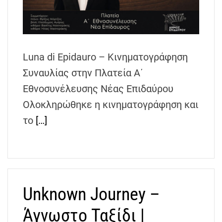
h
e
n
s
Luna di Epidauro – Κινηματογράφηση
G
r
Συναυλίας στην Πλατεία Α΄
e
Εθνοσυνέλευσης Νέας Επιδαύρου
e
Ολοκληρώθηκε η κινηματογράφηση και
c
e
το
[…]
Unknown Journey –
Άγνωστο Ταξίδι |