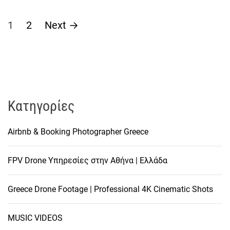
Σ
1
2
Next
→
ε
λ
ι
Kατηγορίες
δ
Airbnb & Booking Photographer Greece
ο
FPV Drone Υπηρεσίες στην Αθήνα | Ελλάδα
π
ο
Greece Drone Footage | Professional 4K Cinematic Shots
ί
MUSIC VIDEOS