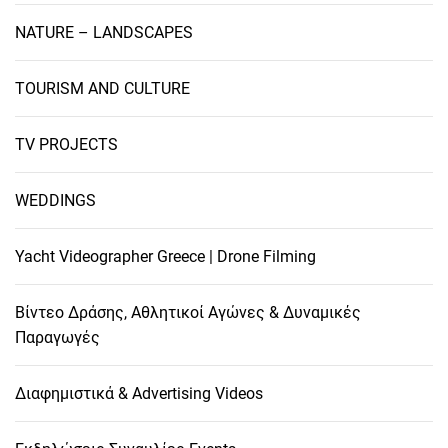
η
NATURE – LANDSCAPES
σ
TOURISM AND CULTURE
η
TV PROJECTS
ά
WEDDINGS
ρ
θ
Yacht Videographer Greece | Drone Filming
ρ
Βίντεο Δράσης, Αθλητικοί Αγώνες & Δυναμικές
Παραγωγές
ω
Διαφημιστικά & Advertising Videos
ν