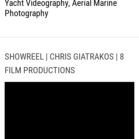
Yacht Videography, Aerial Marine
Photography
SHOWREEL | CHRIS GIATRAKOS | 8
FILM PRODUCTIONS
Π
ρ
ό
γ
ρ
α
μ