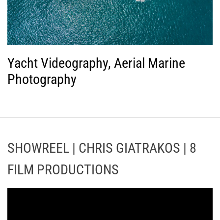
Yacht Videography, Aerial Marine
Photography
SHOWREEL | CHRIS GIATRAKOS | 8
FILM PRODUCTIONS
Π
ρ
ό