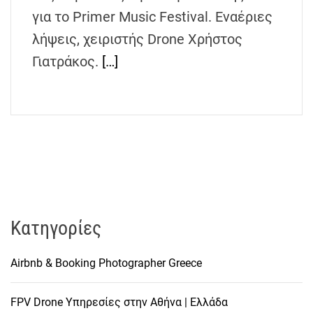
h
για το Primer Music Festival. Εναέριες
e
λήψεις, χειριστής Drone Χρήστος
n
Γιατράκος.
[…]
s
G
r
e
e
c
e
Kατηγορίες
Airbnb & Booking Photographer Greece
FPV Drone Υπηρεσίες στην Αθήνα | Ελλάδα