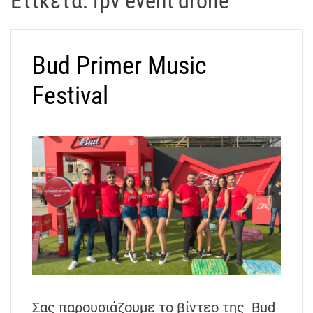
Ετικέτα:
fpv event drone
t
r
a
Bud Primer Music
k
o
Festival
s
D
r
o
n
e
V
i
d
e
o
A
t
Σας παρουσιάζουμε το βίντεο της Bud