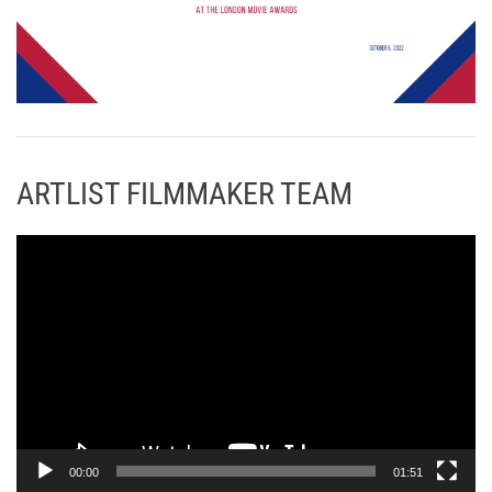
ARTLIST FILMMAKER TEAM
Π
ρ
ό
γ
ρ
α
μ
μ
α
00:00
01:51