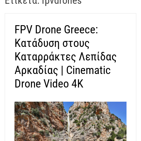
Ετικέτα:
fpvdrones
t
r
a
FPV Drone Greece:
k
o
Κατάδυση στους
s
D
Καταρράκτες Λεπίδας
r
Αρκαδίας | Cinematic
o
n
Drone Video 4K
e
V
i
d
e
o
A
t