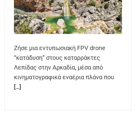
h
e
n
s
G
r
Ζήσε μια εντυπωσιακή FPV drone
e
“κατάδυση” στους καταρράκτες
e
c
Λεπίδας στην Αρκαδία, μέσα από
e
κινηματογραφικά εναέρια πλάνα που
[…]