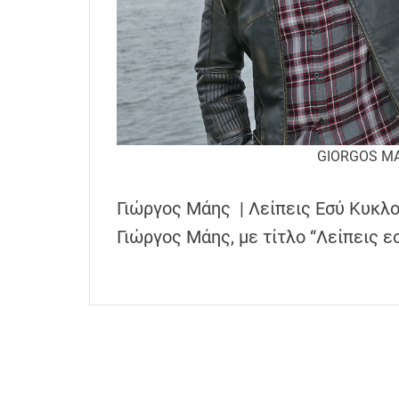
h
e
n
s
G
r
e
GIORGOS MA
e
c
Γιώργος Μάης | Λείπεις Εσύ Κυκλο
e
Γιώργος Μάης, με τίτλο “Λείπεις ε