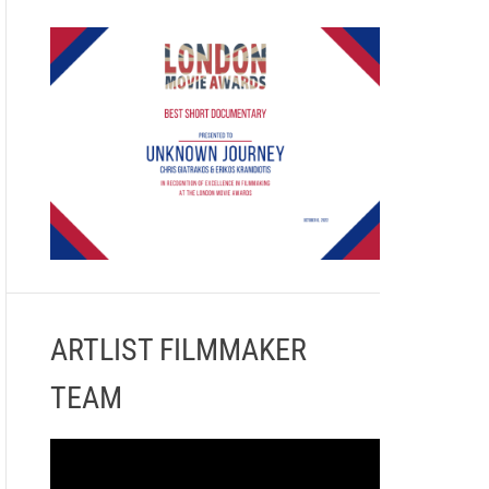
ARTLIST FILMMAKER
TEAM
Π
ρ