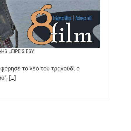
HS LEIPEIS ESY
φόρησε το νέο του τραγούδι ο
σύ”,
[…]