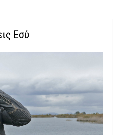
εις Εσύ