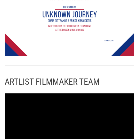
ARTLIST FILMMAKER TEAM
Π
ρ
ό
γ
ρ
α