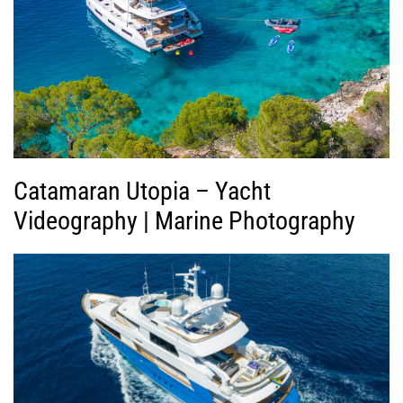
Β
ί
ν
τ
ε
ο
Catamaran Utopia – Yacht
Videography | Marine Photography