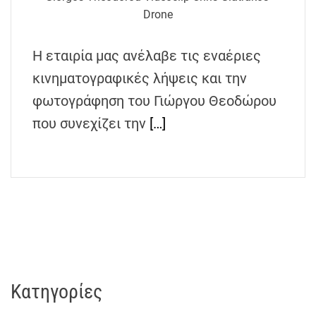
h
Drone
e
n
Η εταιρία μας ανέλαβε τις εναέριες
s
κινηματογραφικές λήψεις και την
G
r
φωτογράφηση του Γιώργου Θεοδώρου
e
που συνεχίζει την
[…]
e
c
e
Kατηγορίες