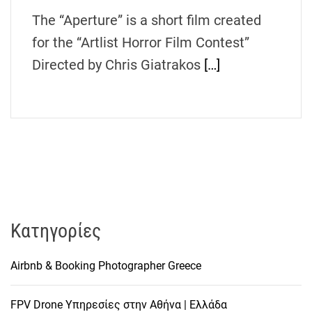
h
The “Aperture” is a short film created
e
for the “Artlist Horror Film Contest”
n
s
Directed by Chris Giatrakos
[…]
G
r
e
e
c
e
Kατηγορίες
Airbnb & Booking Photographer Greece
FPV Drone Υπηρεσίες στην Αθήνα | Ελλάδα