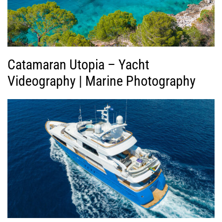
τ
ε
ο
Catamaran Utopia – Yacht
Videography | Marine Photography