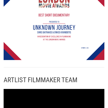
ARTLIST FILMMAKER TEAM
Π
ρ
ό