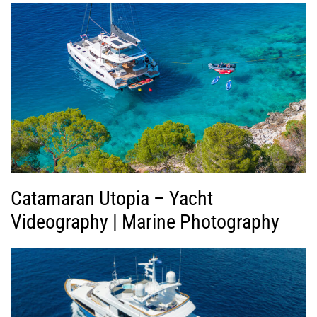
γ
ή
ς
Β
ί
ν
τ
ε
ο
Catamaran Utopia – Yacht
Videography | Marine Photography