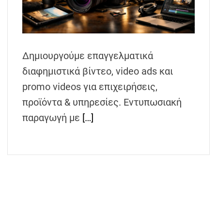
h
e
n
s
Δημιουργούμε επαγγελματικά
G
r
διαφημιστικά βίντεο, video ads και
e
promo videos για επιχειρήσεις,
e
προϊόντα & υπηρεσίες. Εντυπωσιακή
c
e
παραγωγή με
[…]