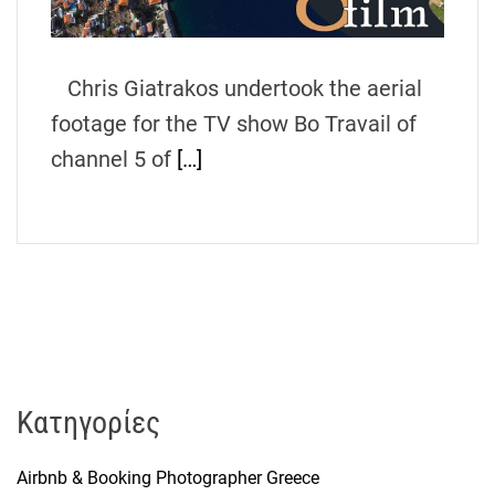
h
e
n
Chris Giatrakos undertook the aerial
s
footage for the TV show Bo Travail of
G
r
channel 5 of
[…]
e
e
c
e
Kατηγορίες
Airbnb & Booking Photographer Greece