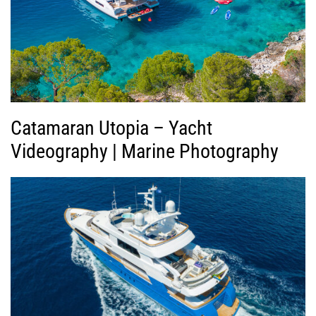
ί
ν
τ
ε
ο
Catamaran Utopia – Yacht
Videography | Marine Photography