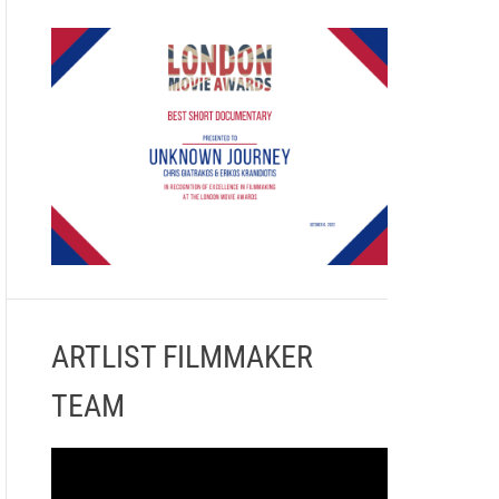
ARTLIST FILMMAKER
TEAM
Π
ρ