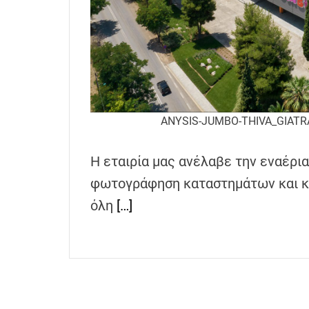
h
e
n
s
G
r
e
ANYSIS-JUMBO-THIVA_GIATR
e
c
Η εταιρία μας ανέλαβε την εναέρι
e
φωτογράφηση καταστημάτων και 
όλη
[…]