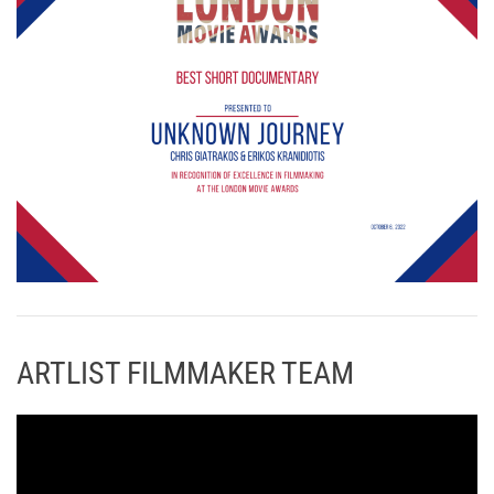
ARTLIST FILMMAKER TEAM
Π
ρ
ό