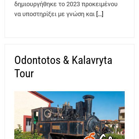
δημιουργήθηκε το 2023 προκειμένου
h
e
να υποστηρίξει με γνώση και
[…]
n
s
G
r
e
Odontotos & Kalavryta
e
c
Tour
e