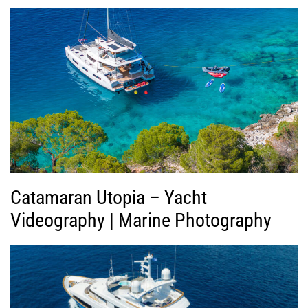
γ
ή
ς
Β
ί
ν
τ
ε
ο
Catamaran Utopia – Yacht
Videography | Marine Photography