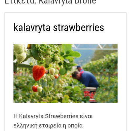
Ετικέτα:
Kalavryta Drone
t
r
a
kalavryta strawberries
k
o
s
D
r
o
n
e
V
i
d
e
o
Η Kalavryta Strawberries είναι
A
ελληνική εταιρεία η οποία
t