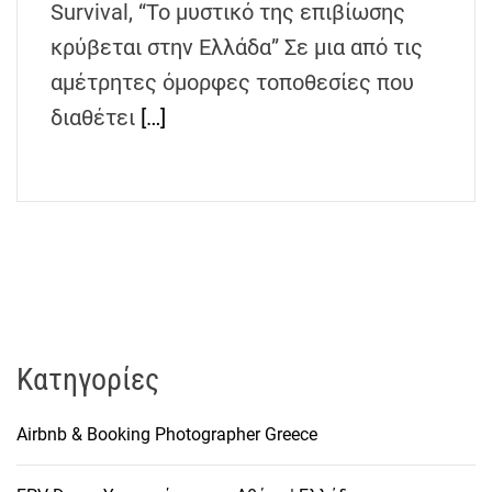
Survival, “Το μυστικό της επιβίωσης
h
e
κρύβεται στην Ελλάδα” Σε μια από τις
n
αμέτρητες όμορφες τοποθεσίες που
s
διαθέτει
[…]
G
r
e
e
c
e
Kατηγορίες
Airbnb & Booking Photographer Greece