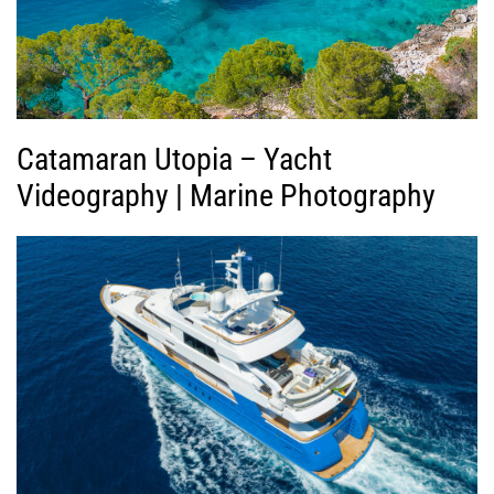
ν
τ
ε
ο
Catamaran Utopia – Yacht
Videography | Marine Photography