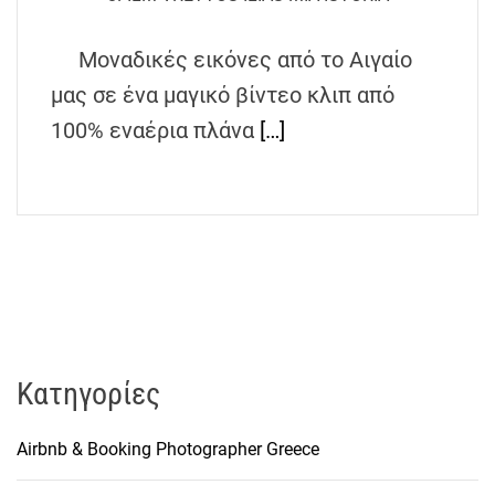
h
e
Μοναδικές εικόνες από το Αιγαίο
n
μας σε ένα μαγικό βίντεο κλιπ από
s
G
100% εναέρια πλάνα
[…]
r
e
e
c
e
Kατηγορίες
Airbnb & Booking Photographer Greece