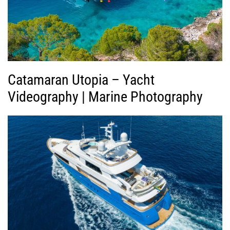
ν
τ
ε
ο
Catamaran Utopia – Yacht
Videography | Marine Photography