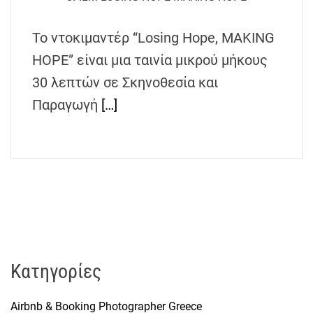
h
e
Το ντοκιμαντέρ “Losing Hope, MAKING
n
HOPE” είναι μια ταινία μικρού μήκους
s
G
30 λεπτών σε Σκηνοθεσία και
r
Παραγωγή
[…]
e
e
c
e
Kατηγορίες
Airbnb & Booking Photographer Greece