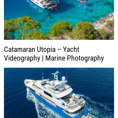
ί
ν
τ
ε
ο
Catamaran Utopia – Yacht
Videography | Marine Photography