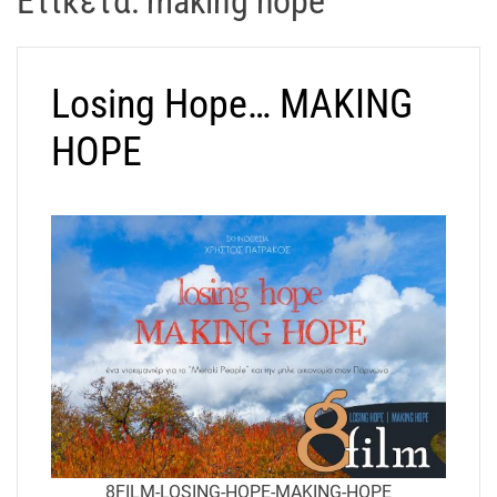
Ετικέτα:
making hope
t
r
a
Losing Hope… MAKING
k
o
HOPE
s
D
r
o
n
e
V
i
d
e
o
A
t
8FILM-LOSING-HOPE-MAKING-HOPE