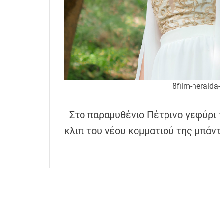
h
e
n
s
G
r
e
8film-neraida
e
c
Στο παραμυθένιο Πέτρινο γεφύρι 
e
κλιπ του νέου κομματιού της μπάν