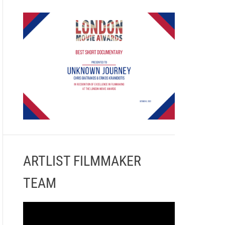
ARTLIST FILMMAKER
TEAM
Π
ρ