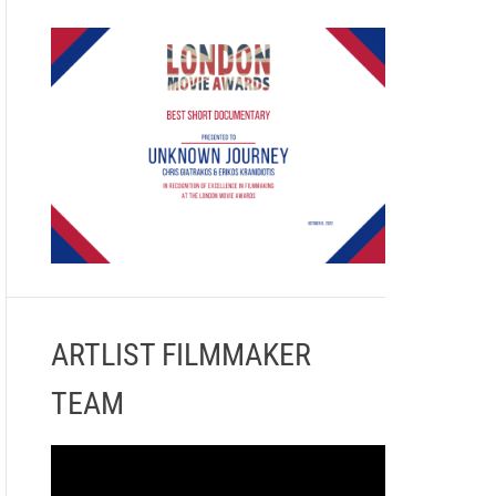
ARTLIST FILMMAKER
TEAM
Π
ρ