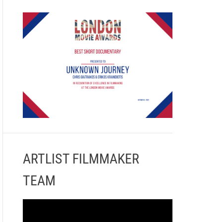
ARTLIST FILMMAKER
TEAM
Π
ρ