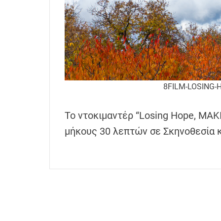
h
e
n
s
G
r
e
8FILM-LOSING-
e
c
Το ντοκιμαντέρ “Losing Hope, MAKI
e
μήκους 30 λεπτών σε Σκηνοθεσία