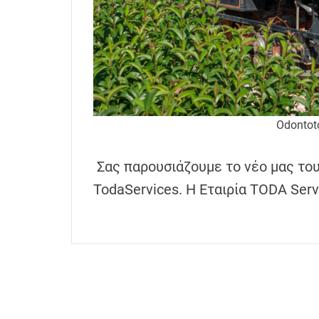
h
e
n
s
G
r
e
Odontot
e
c
Σας παρουσιάζουμε το νέο μας τουρ
e
TodaServices. Η Εταιρία TODA Serv