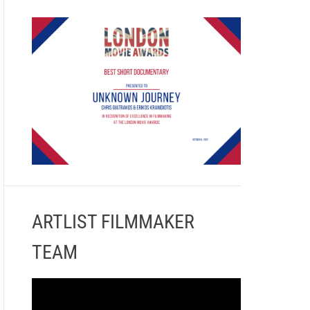
ARTLIST FILMMAKER
TEAM
Π
ρ