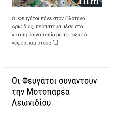
h
e
n
Οι Φευγάτοι πάνε στον Πλάτανο
s
Αρκαδίας, περπάτημα μέσα στο
G
καταπράσινο τοπίο με το τοξωτό
r
e
γεφύρι και στους
[…]
e
c
e
Οι Φευγάτοι συναντούν
την Μοτοπαρέα
Λεωνιδίου