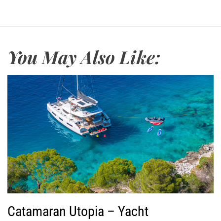
ο
π
α
ρ
α
You May Also Like:
γ
ω
γ
ή
ς
Β
ί
ν
τ
ε
ο
Catamaran Utopia – Yacht