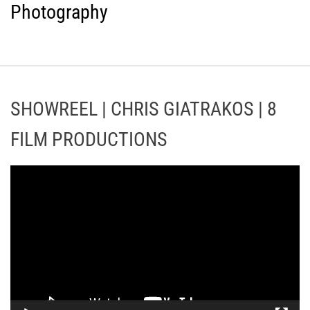
Photography
SHOWREEL | CHRIS GIATRAKOS | 8
FILM PRODUCTIONS
Π
ρ
ό
γ
ρ
α
μ
μ