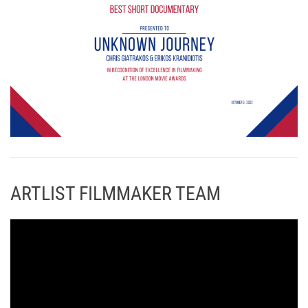
ARTLIST FILMMAKER TEAM
Π
ρ
ό
γ
ρ