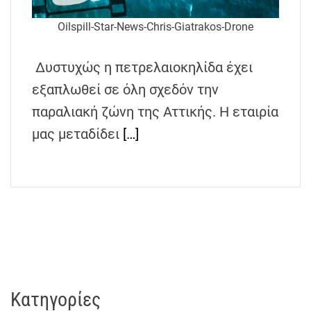
h
Oilspill-Star-News-Chris-Giatrakos-Drone
e
n
s
Δυστυχώς η πετρελαιοκηλίδα έχει
G
εξαπλωθεί σε όλη σχεδόν την
r
παραλιακή ζώνη της Αττικής. Η εταιρία
e
e
μας μεταδίδει
[…]
c
e
Kατηγορίες