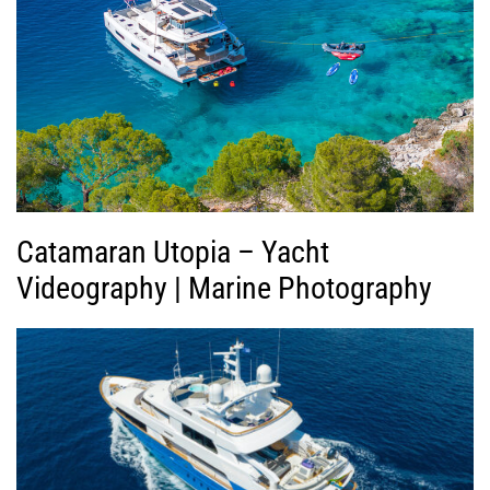
ς
Β
ί
ν
τ
ε
ο
Catamaran Utopia – Yacht
Videography | Marine Photography