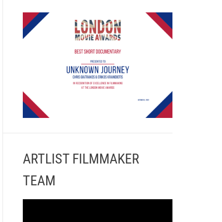
ARTLIST FILMMAKER
TEAM
Π
ρ