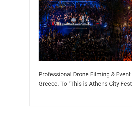
h
e
n
s
G
r
e
e
c
e
Professional Drone Filming & Event
Greece. Το “This is Athens City Fest