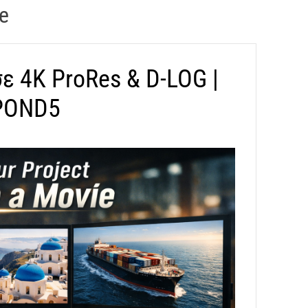
ge
σε 4K ProRes & D-LOG |
 POND5