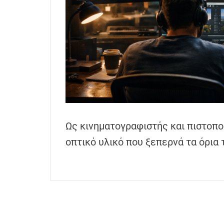
h
e
n
s
G
r
e
e
c
e
Ως κινηματογραφιστής και πιστοποι
οπτικό υλικό που ξεπερνά τα όρια 