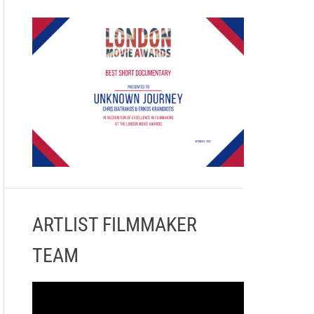
ARTLIST FILMMAKER
TEAM
Π
ρ