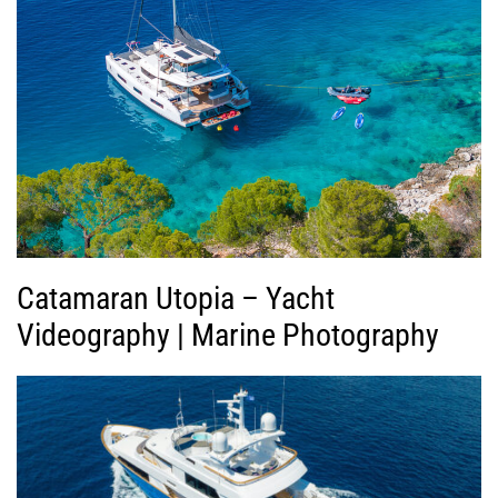
ή
ς
Β
ί
ν
τ
ε
ο
Catamaran Utopia – Yacht
Videography | Marine Photography