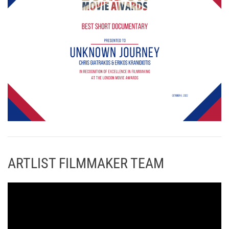
ARTLIST FILMMAKER TEAM
Π
ρ
ό
γ