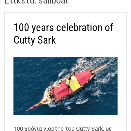
Ετικέτα:
sailboat
t
r
a
100 years celebration of
k
o
Cutty Sark
s
D
r
o
n
e
V
i
d
e
o
A
t
100 χρόνια γιορτής του Cutty Sark, με