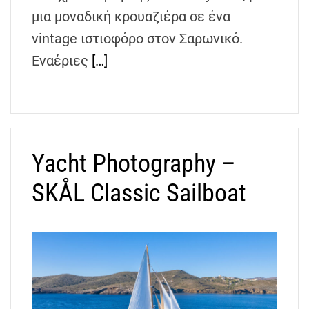
h
μια μοναδική κρουαζιέρα σε ένα
e
vintage ιστιοφόρο στον Σαρωνικό.
n
Εναέριες
[…]
s
G
r
e
e
c
Yacht Photography –
e
SKÅL Classic Sailboat