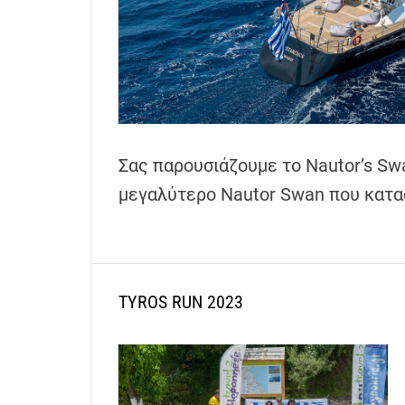
h
e
n
s
G
r
e
Σας παρουσιάζουμε το Nautor’s Swa
e
μεγαλύτερο Nautor Swan που κατ
c
e
TYROS RUN 2023