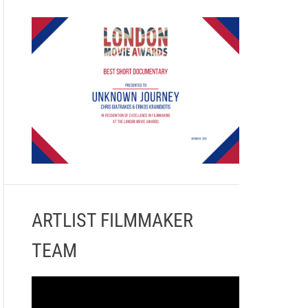
ARTLIST FILMMAKER
TEAM
Π
ρ