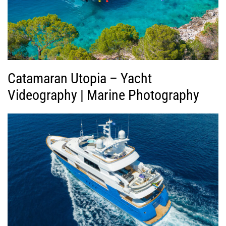
ν
τ
ε
ο
Catamaran Utopia – Yacht
Videography | Marine Photography