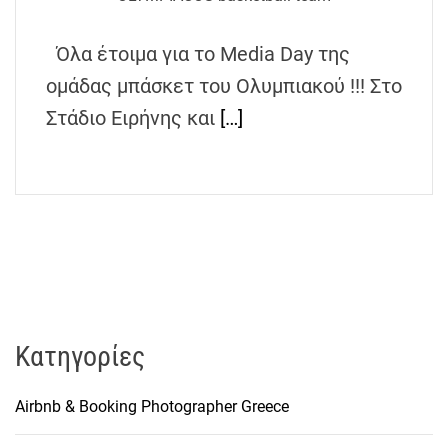
h
e
Όλα έτοιμα για το Media Day της
n
ομάδας μπάσκετ του Ολυμπιακού !!! Στο
s
G
Στάδιο Ειρήνης και
[…]
r
e
e
c
e
Kατηγορίες
Airbnb & Booking Photographer Greece