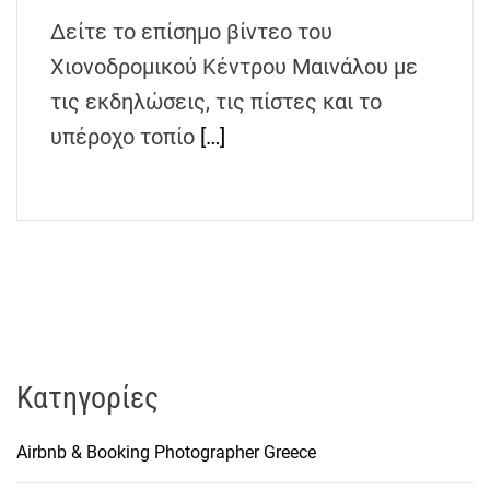
h
Δείτε το επίσημο βίντεο του
e
Χιονοδρομικού Κέντρου Μαινάλου με
n
s
τις εκδηλώσεις, τις πίστες και το
G
υπέροχο τοπίο
[…]
r
e
e
c
e
Kατηγορίες
Airbnb & Booking Photographer Greece