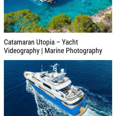
ν
τ
ε
ο
Catamaran Utopia – Yacht
Videography | Marine Photography