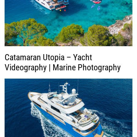
ί
ν
τ
ε
ο
Catamaran Utopia – Yacht
Videography | Marine Photography