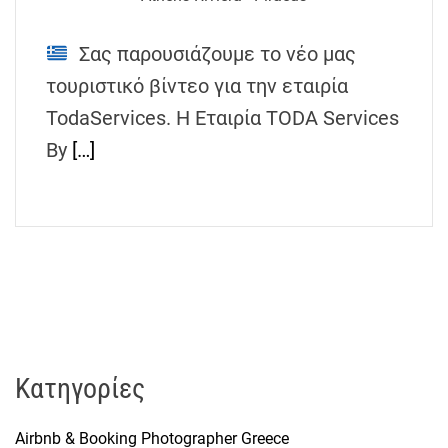
h
e
Σας παρουσιάζουμε το νέο μας
n
τουριστικό βίντεο για την εταιρία
s
G
TodaServices. Η Εταιρία TODA Services
r
By
[…]
e
e
c
e
Kατηγορίες
Airbnb & Booking Photographer Greece