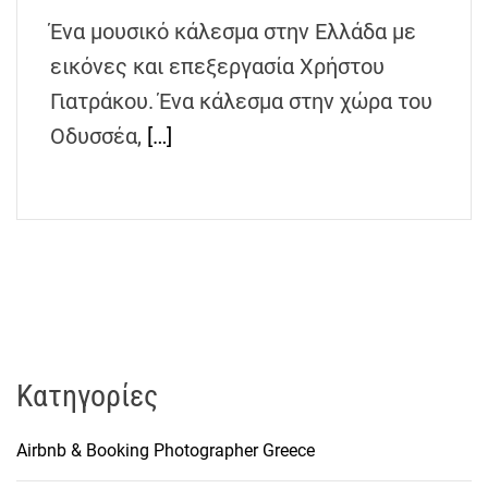
h
Ένα μουσικό κάλεσμα στην Ελλάδα με
e
εικόνες και επεξεργασία Χρήστου
n
s
Γιατράκου. Ένα κάλεσμα στην χώρα του
G
Οδυσσέα,
[…]
r
e
e
c
e
Kατηγορίες
Airbnb & Booking Photographer Greece