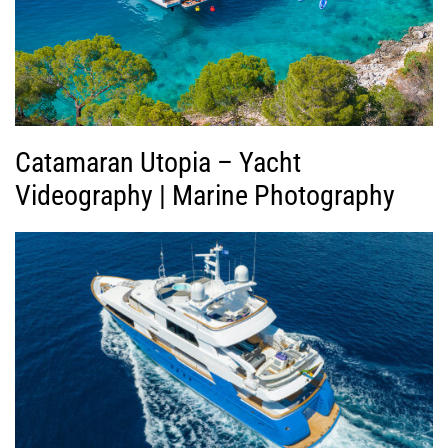
ν
τ
ε
ο
Catamaran Utopia – Yacht
Videography | Marine Photography