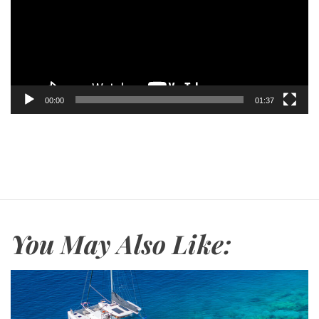
ω
γ
γ
ρ
ή
α
ς
μ
Β
μ
ί
α
00:00
01:37
ν
Α
τ
ν
ε
α
ο
π
α
ρ
α
You May Also Like:
γ
ω
γ
ή
ς