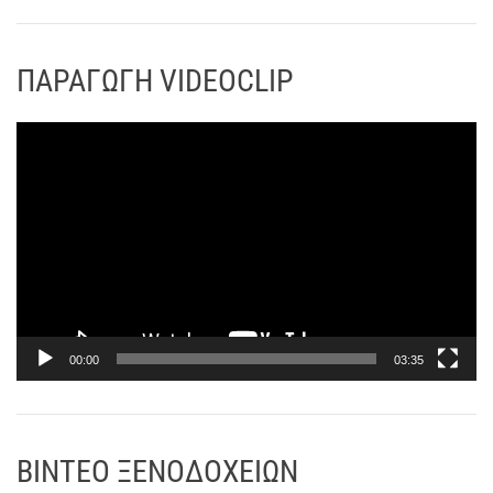
τ
ν
ε
α
ο
ΠΑΡΑΓΩΓΗ VIDEOCLIP
π
α
ρ
Π
α
ρ
γ
ό
ω
γ
γ
ρ
ή
α
ς
μ
Β
μ
ί
α
00:00
03:35
ν
Α
τ
ν
ε
α
ο
ΒΙΝΤΕΟ ΞΕΝΟΔΟΧΕΙΩΝ
π
α