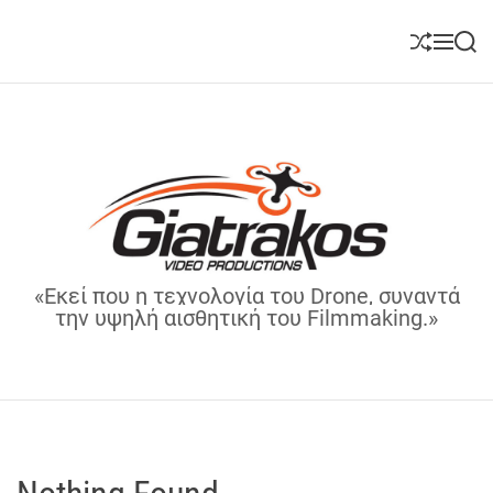
S
k
S
M
S
i
h
e
e
u
n
a
p
ff
u
r
t
l
c
o
e
h
c
o
n
t
C
e
«Εκεί που η τεχνολογία του Drone, συναντά
h
την υψηλή αισθητική του Filmmaking.»
n
r
t
i
s
G
i
a