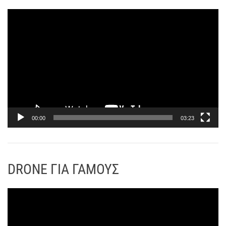
ρ
Π
α
ρ
γ
ό
ω
γ
γ
ρ
ή
α
ς
μ
Β
μ
ί
α
00:00
03:23
ν
Α
τ
ν
ε
α
ο
DRONE ΓΙΑ ΓΑΜΟΥΣ
π
α
ρ
Π
α
ρ
γ
ό