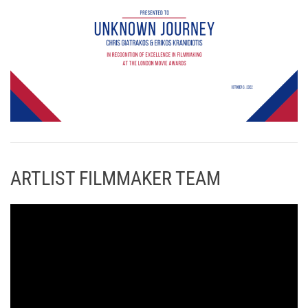
ARTLIST FILMMAKER TEAM
Π
ρ
ό
γ
ρ
α