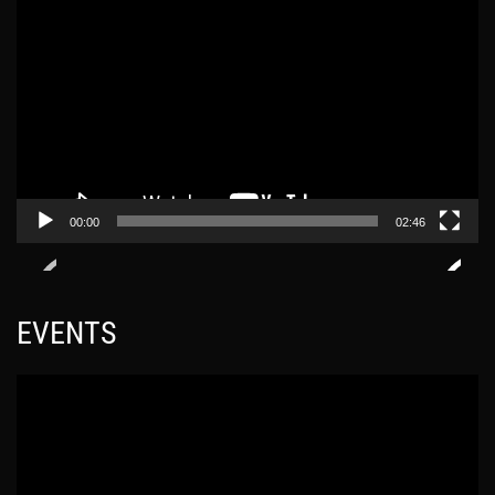
ω
ρ
γ
ό
ή
γ
ς
ρ
Β
α
ί
μ
ν
μ
τ
α
00:00
02:46
ε
Α
ο
ν
α
EVENTS
π
α
ρ
Π
α
ρ
γ
ό
ω
γ
γ