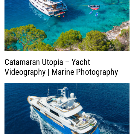
Β
ί
ν
τ
ε
ο
Catamaran Utopia – Yacht
Videography | Marine Photography