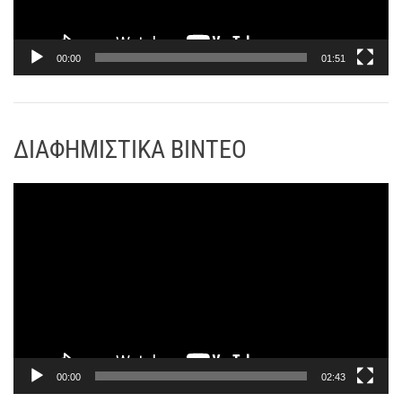
μ
μ
α
00:00
01:51
Α
ν
α
ΔΙΑΦΗΜΙΣΤΙΚΑ ΒΙΝΤΕΟ
π
α
ρ
Π
α
ρ
γ
ό
ω
γ
γ
ρ
ή
α
ς
μ
Β
μ
ί
α
00:00
02:43
ν
Α