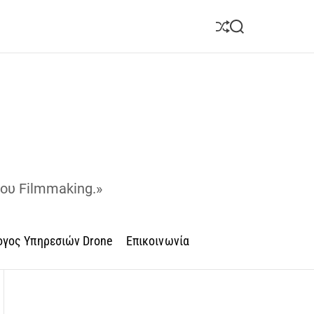
S
S
h
e
u
a
ff
r
l
c
e
h
του Filmmaking.»
ογος Υπηρεσιών Drone
Επικοινωνία