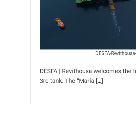
h
e
n
s
G
r
e
DESFA-Revithousa-
e
c
DESFA | Revithousa welcomes the fi
e
3rd tank. The “Maria
[…]