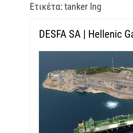
Ετικέτα:
tanker lng
t
ε
r
σ
a
ι
k
ώ
DESFA SA | Hellenic 
o
ν
s
D
D
r
r
o
o
n
n
e
e
V
i
d
e
o
A
t