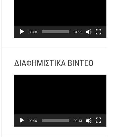
ό
γ
ρ
α
00:00
01:51
μ
μ
α
Α
ΔΙΑΦΗΜΙΣΤΙΚΑ ΒΙΝΤΕΟ
ν
α
Π
π
ρ
α
ό
ρ
γ
α
ρ
γ
α
ω
00:00
02:43
μ
γ
μ
ή