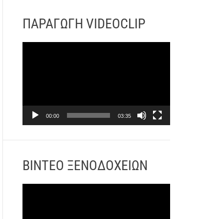
α
ς
Α
ΠΑΡΑΓΩΓΗ VIDEOCLIP
Β
ν
ί
α
ν
Π
π
τ
ρ
α
ε
ό
ρ
ο
γ
α
ρ
γ
α
ω
00:00
03:35
μ
γ
μ
ή
α
ς
Α
ΒΙΝΤΕΟ ΞΕΝΟΔΟΧΕΙΩΝ
Β
ν
ί
α
ν
Π
π
τ
ρ
α
ε
ό
ρ