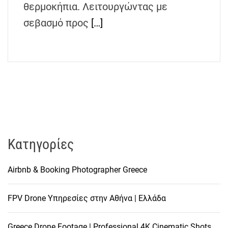
θερμοκήπια. Λειτουργώντας με
h
e
σεβασμό προς
[…]
n
s
G
r
e
e
c
e
Kατηγορίες
Airbnb & Booking Photographer Greece
FPV Drone Υπηρεσίες στην Αθήνα | Ελλάδα
Greece Drone Footage | Professional 4K Cinematic Shots