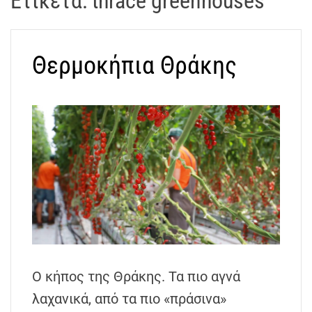
Ετικέτα:
thrace greenhouses
t
r
a
Θερμοκήπια Θράκης
k
o
s
D
r
o
n
e
V
i
d
e
o
Ο κήπος της Θράκης. Τα πιο αγνά
A
λαχανικά, από τα πιο «πράσινα»
t