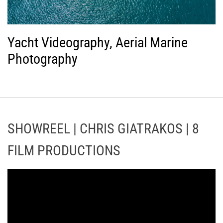
Yacht Videography, Aerial Marine
Photography
SHOWREEL | CHRIS GIATRAKOS | 8
FILM PRODUCTIONS
Π
ρ
ό
γ