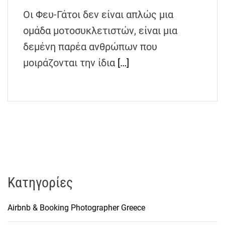
h
Οι Φευ-Γάτοι δεν είναι απλώς μια
e
ομάδα μοτοσυκλετιστών, είναι μια
n
s
δεμένη παρέα ανθρώπων που
G
μοιράζονται την ίδια
[…]
r
e
e
c
e
Kατηγορίες
Airbnb & Booking Photographer Greece