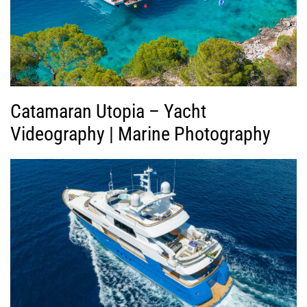
ν
τ
ε
ο
Catamaran Utopia – Yacht
Videography | Marine Photography