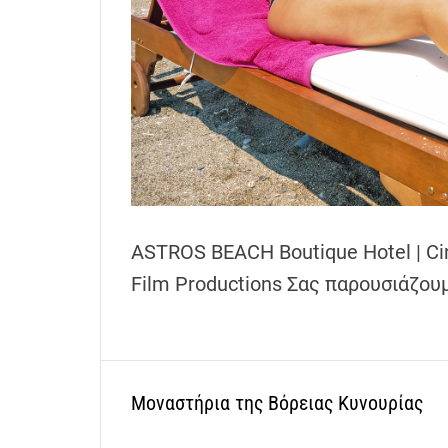
h
e
n
s
G
r
e
e
c
e
ASTROS BEACH Boutique Hotel | Cin
Film Productions Σας παρουσιάζου
Μοναστήρια της Βόρειας Κυνουρίας