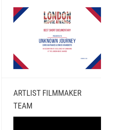
ARTLIST FILMMAKER
TEAM
Π
ρ