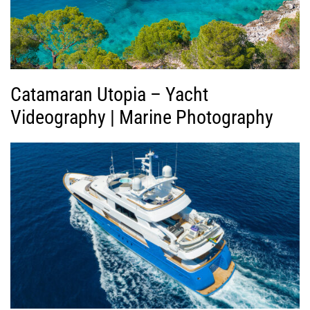
τ
ε
ο
Catamaran Utopia – Yacht
Videography | Marine Photography