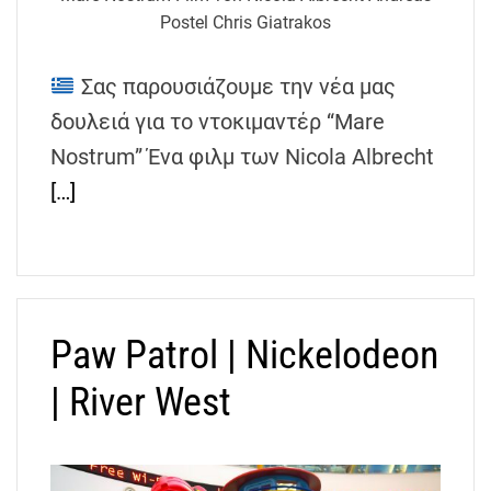
h
Postel Chris Giatrakos
e
n
Σας παρουσιάζουμε την νέα μας
s
δουλειά για το ντοκιμαντέρ “Mare
G
r
Nostrum” Ένα φιλμ των Nicola Albrecht
e
[…]
e
c
e
Paw Patrol | Nickelodeon
| River West