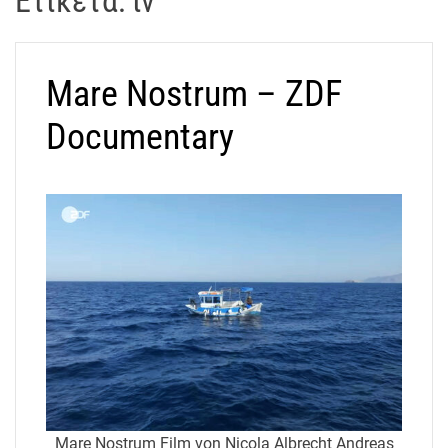
Ετικέτα:
tv
t
r
a
Mare Nostrum – ZDF
k
o
Documentary
s
D
r
o
n
e
V
i
d
e
o
A
t
Mare Nostrum Film von Nicola Albrecht Andreas