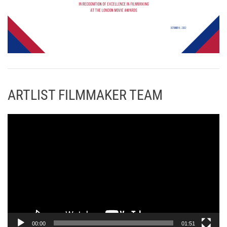
ARTLIST FILMMAKER TEAM
Π
ρ
ό
γ
ρ
α
μ
μ
α
00:00
01:51