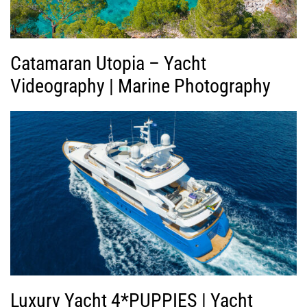
ο
Catamaran Utopia – Yacht
Videography | Marine Photography
Luxury Yacht 4*PUPPIES | Yacht