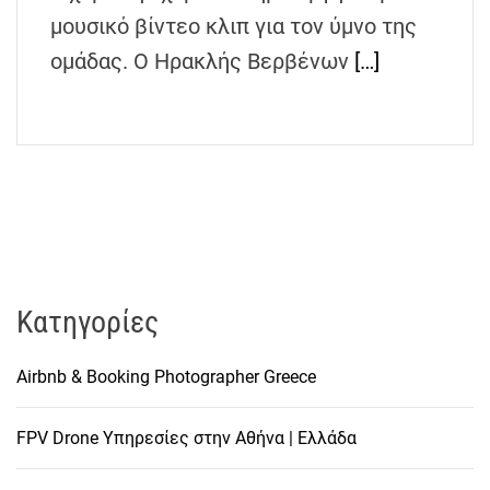
h
μουσικό βίντεο κλιπ για τον ύμνο της
e
ομάδας. Ο Ηρακλής Βερβένων
[…]
n
s
G
r
e
e
c
e
Kατηγορίες
Airbnb & Booking Photographer Greece
FPV Drone Υπηρεσίες στην Αθήνα | Ελλάδα