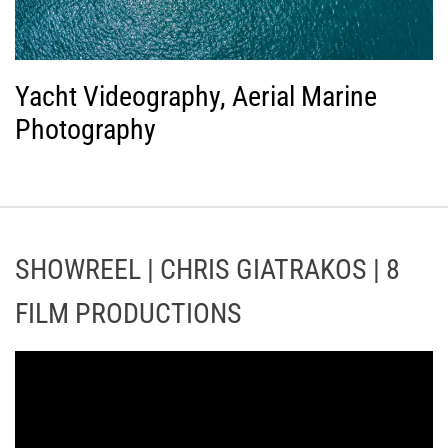
Yacht Videography, Aerial Marine
Photography
SHOWREEL | CHRIS GIATRAKOS | 8
FILM PRODUCTIONS
Π
ρ
ό
γ