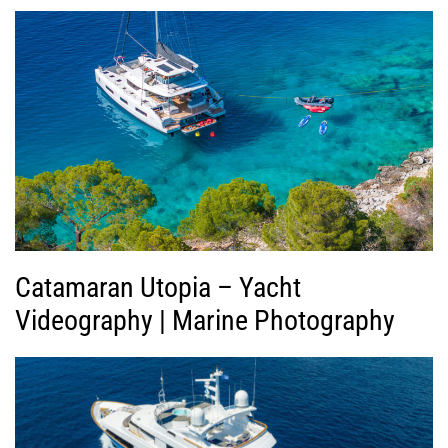
γ
ή
ς
Β
ί
ν
τ
ε
ο
Catamaran Utopia – Yacht
Videography | Marine Photography