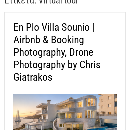
Ετικέτα:
Virtual tour
t
r
a
En Plo Villa Sounio |
k
o
Airbnb & Booking
s
D
Photography, Drone
r
Photography by Chris
o
n
Giatrakos
e
V
i
d
e
o
A
t