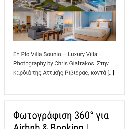
h
e
n
s
G
r
e
En Plo Villa Sounio – Luxury Villa
e
c
Photography by Chris Giatrakos. Στην
e
καρδιά της Αττικής Ριβιέρας, κοντά
[…]
Φωτογράφιση 360° για
Airbnb & Booking |