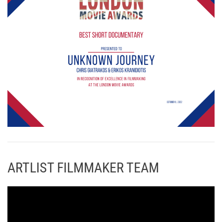
ARTLIST FILMMAKER TEAM
Π
ρ
ό