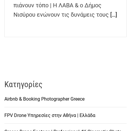
h
πιάνουν τόπο | Η ΛΑΒΑ & ο Δήμος
e
Νισύρου ενώνουν τις δυνάμεις τους
[…]
n
s
G
r
e
e
c
e
Kατηγορίες
Airbnb & Booking Photographer Greece
FPV Drone Υπηρεσίες στην Αθήνα | Ελλάδα