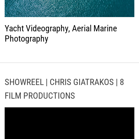
Yacht Videography, Aerial Marine
Photography
SHOWREEL | CHRIS GIATRAKOS | 8
FILM PRODUCTIONS
Π
ρ
ό
γ