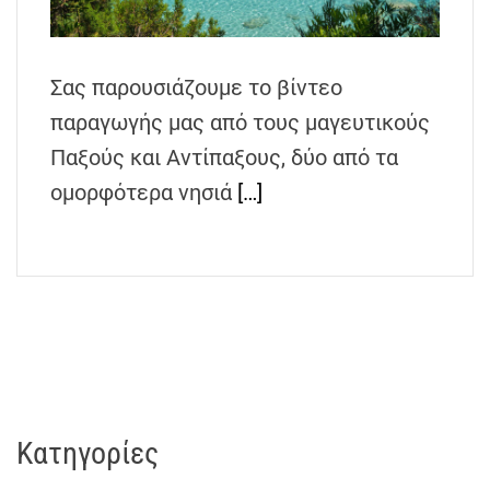
h
e
n
Σας παρουσιάζουμε το βίντεο
s
παραγωγής μας από τους μαγευτικούς
G
r
Παξούς και Αντίπαξους, δύο από τα
e
ομορφότερα νησιά
[…]
e
c
e
Kατηγορίες