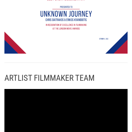
ARTLIST FILMMAKER TEAM
Π
ρ
ό
γ
ρ
α