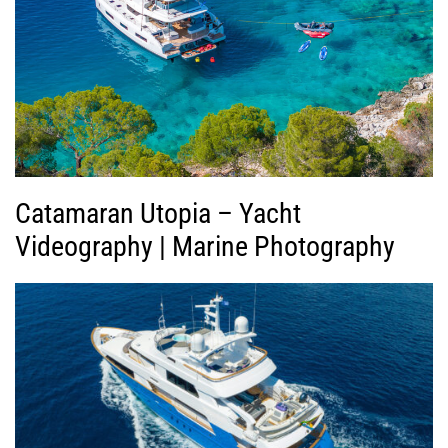
Β
ί
ν
τ
ε
ο
Catamaran Utopia – Yacht
Videography | Marine Photography