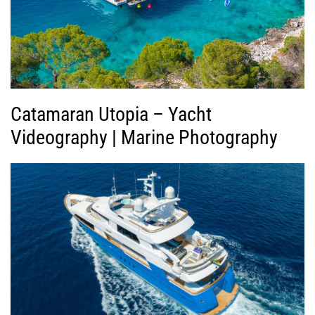
ν
τ
ε
ο
Catamaran Utopia – Yacht
Videography | Marine Photography