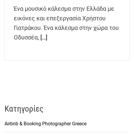
h
Ένα μουσικό κάλεσμα στην Ελλάδα με
e
εικόνες και επεξεργασία Χρήστου
n
s
Γιατράκου. Ένα κάλεσμα στην χώρα του
G
Οδυσσέα,
[…]
r
e
e
c
e
Kατηγορίες
Airbnb & Booking Photographer Greece