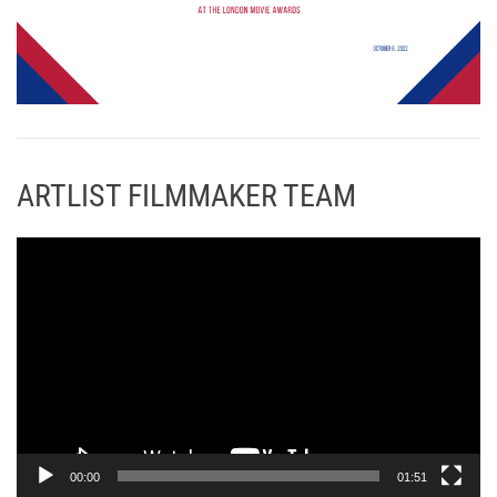
ARTLIST FILMMAKER TEAM
Π
ρ
ό
γ
ρ
α
μ
μ
α
00:00
01:51