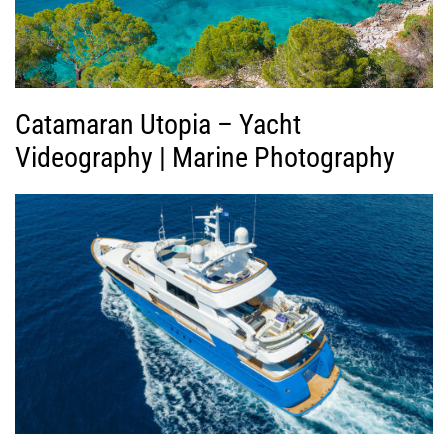
τ
ε
ο
Catamaran Utopia – Yacht
Videography | Marine Photography