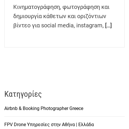
h
Κινηματογράφηση, φωτογράφηση και
e
δημιουργία κάθετων και οριζόντιων
n
βίντεο για social media, instagram,
[…]
s
G
r
e
e
c
e
Kατηγορίες
Airbnb & Booking Photographer Greece
FPV Drone Υπηρεσίες στην Αθήνα | Ελλάδα