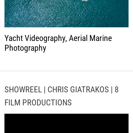
Yacht Videography, Aerial Marine
Photography
SHOWREEL | CHRIS GIATRAKOS | 8
FILM PRODUCTIONS
Π
ρ
ό