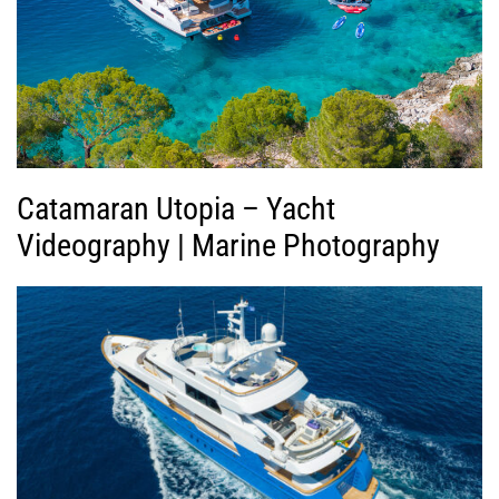
ί
ν
τ
ε
ο
Catamaran Utopia – Yacht
Videography | Marine Photography