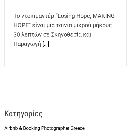
h
e
Το ντοκιμαντέρ “Losing Hope, MAKING
n
HOPE” είναι μια ταινία μικρού μήκους
s
G
30 λεπτών σε Σκηνοθεσία και
r
Παραγωγή
[…]
e
e
c
e
Kατηγορίες
Airbnb & Booking Photographer Greece