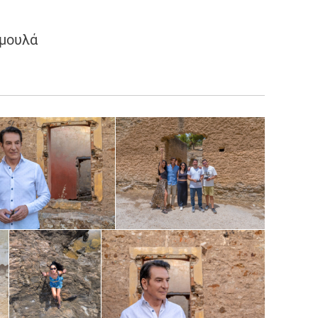
ημουλά