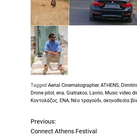
Tagged
Aerial Cinematographer
,
ATHENS
,
Dimitri
Drone pilot
,
ena
,
Giatrakos
,
Lavrio
,
Music video di
Κοντολάζος
,
ΕΝΑ
,
Νέο τραγούδι
,
σκηνοθεσία βί
Previous:
Π
Connect Athens Festival