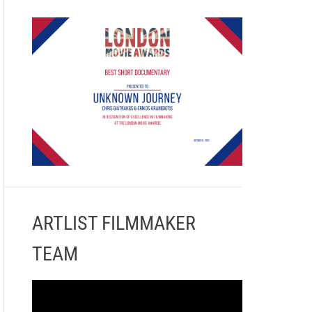
ARTLIST FILMMAKER
TEAM
Π
ρ