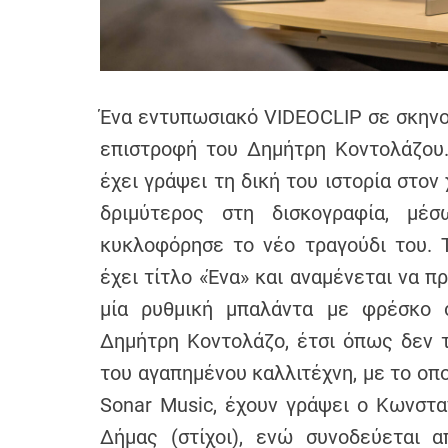
h
e
n
s
G
Ένα εντυπωσιακό VIDEOCLIP σε σκηνο
r
επιστροφή του Δημήτρη Κοντολάζου.
e
έχει γράψει τη δική του ιστορία στο
e
δριμύτερος στη δισκογραφία, μέ
c
e
κυκλοφόρησε το νέο τραγούδι του. Τ
έχει τίτλο «Ένα» και αναμένεται να π
μία ρυθμική μπαλάντα με φρέσκο 
Δημήτρη Κοντολάζο, έτσι όπως δεν τ
του αγαπημένου καλλιτέχνη, με το οπο
Sonar Music, έχουν γράψει ο Κωνστα
Δήμας (στίχοι), ενώ συνοδεύεται 