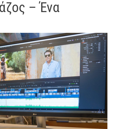
άζος – Ένα