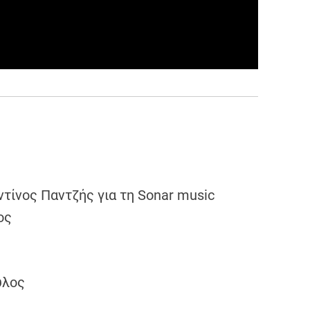
ίνος Παντζής για τη Sonar music
ος
υλος