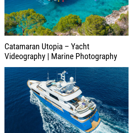
ν
τ
ε
ο
Catamaran Utopia – Yacht
Videography | Marine Photography