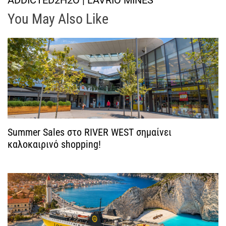
ο
You May Also Like
ή
γ
η
σ
η
Summer Sales στο RIVER WEST σημαίνει
καλοκαιρινό shopping!
ά
ρ
θ
ρ