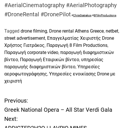
#AerialCinematography #AerialPhotography
#DroneRental #DronePilot
#
ChrisGiatrakos
#
8FilmProductions
Tagged
drone filming
,
Drone rental Athens Greece
,
netbet
,
street advertisement
,
Επαγγελματίας Χειριστής Drone
Χρήστος Γιατράκος
,
Παραγωγή 8 Film Productions
,
Παραγωγή corporate video
,
παραγωγή διαφημιστικών
βίντεο
,
Παραγωγή Εταιρικών βίντεο
,
υπηρεσίας
παραγωγής διαφημιστικών βίντεο
,
Υπηρεσίες
αεροφωτογράφησης
,
Υπηρεσίες ενοικίασης Drone με
χειριστή
Previous:
Π
Greek National Opera – All Star Verdi Gala
λ
Next:
ADDICTED2H2O | LAVRIO MINES