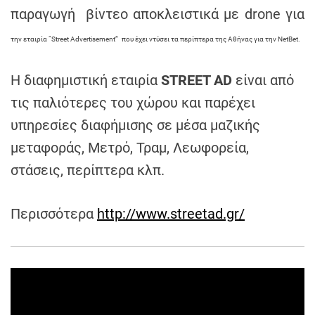
h
παραγωγή βίντεο αποκλειστικά με drone για
e
την εταιρία “
Street Advertisement”
που έχει ντύσει τα περίπτερα της Αθήνας για την NetBet.
n
s
Η διαφημιστική εταιρία
STREET AD
είναι από
G
r
τις παλιότερες του χώρου και παρέχει
e
υπηρεσίες διαφήμισης σε μέσα μαζικής
e
μεταφοράς, Μετρό, Τραμ, Λεωφορεία,
c
στάσεις, περίπτερα κλπ.
e
Περισσότερα
http://www.streetad.gr/